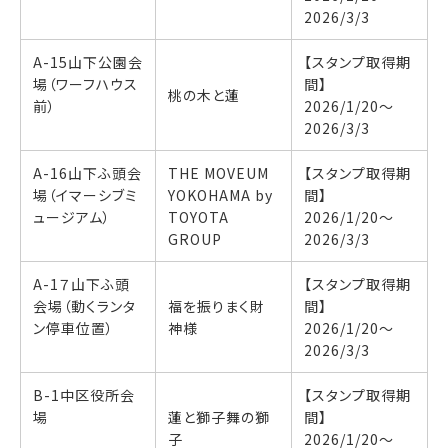
2026/3/3
A-15山下公園会
【スタンプ取得期
場（ワーフハウス
間】
桃の木と蓮
前）
2026/1/20〜
2026/3/3
A-16山下ふ頭会
THE MOVEUM
【スタンプ取得期
場（イマーシブミ
YOKOHAMA by
間】
ュージアム）
TOYOTA
2026/1/20〜
GROUP
2026/3/3
A-1７山下ふ頭
【スタンプ取得期
会場（動くランタ
福を振りまく財
間】
ン停車位置）
神様
2026/1/20〜
2026/3/3
B-1中区役所会
【スタンプ取得期
場
蓮と獅子舞の獅
間】
子
2026/1/20〜